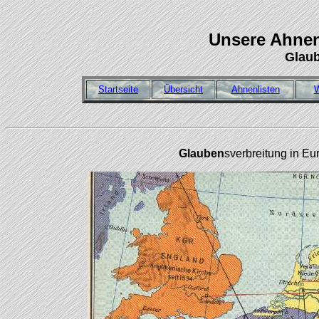
Unsere Ahnen
Glaub
Startseite
Übersicht
Ahnenlisten
W
Glauben
sverbreitung in E