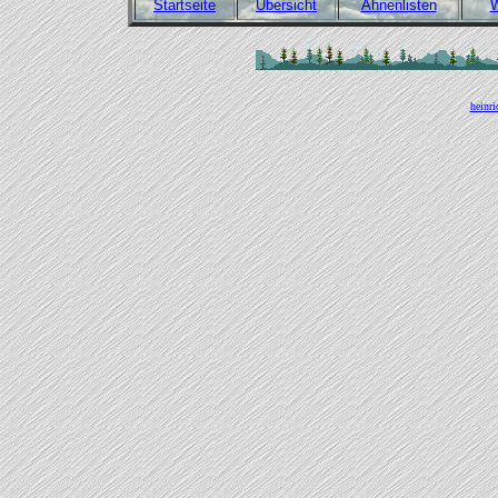
Startseite
Übersicht
Ahnenlisten
W
heinr