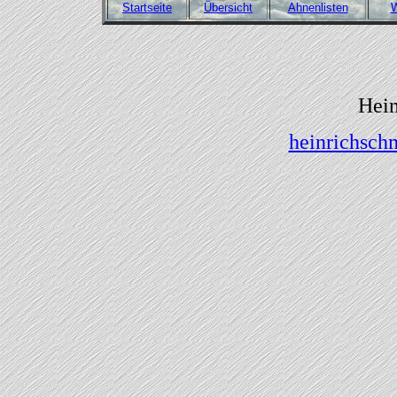
Startseite
Übersicht
Ahnenlisten
W
Hein
heinrichsch