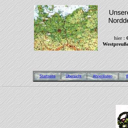
Unser
Nordd
hier :
Westpreuß
Startseite
Übersicht
Ahnenlisten
W