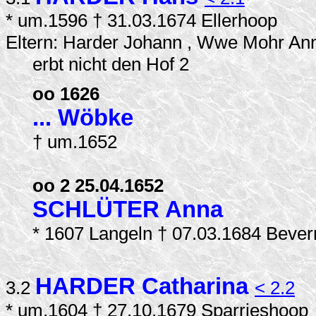
* um.1596 † 31.03.1674 Ellerhoop
Eltern: Harder Johann , Wwe Mohr An
erbt nicht den Hof 2
oo 1626
... Wöbke
† um.1652
oo 2 25.04.1652
SCHLÜTER Anna
* 1607 Langeln † 07.03.1684 Bever
HARDER Catharina
3.2
< 2.2
* um.1604 † 27.10.1679 Sparrieshoop