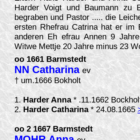
Harder Voigt und Baumann zu Bo
begraben und Pastor ..... die Leich
ersten Rhefrau Catrina hat er im 
anderen Eh efrau Annen 9 Jahr
Witwe Mettje 20 Jahre minus 23 W
oo 1661 Barmstedt
NN Catharina
ev
† um.1666 Bokholt
1.
Harder Anna
* .11.1662 Bockhol
2.
Harder Catharina
* 24.08.1665
oo 2 1667 Barmstedt
MOHR Anna