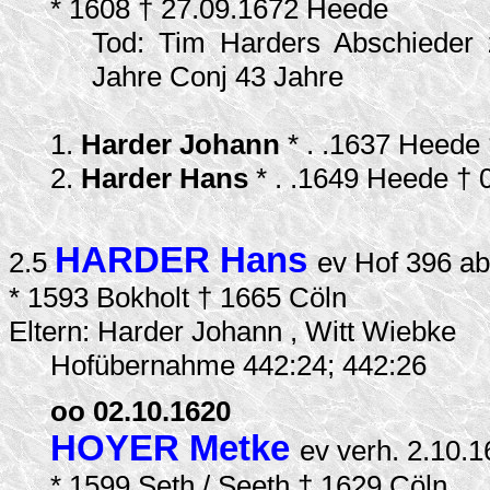
* 1608 † 27.09.1672 Heede
Tod: Tim Harders Abschieder z
Jahre Conj 43 Jahre
1.
Harder Johann
* . .1637 Heede
2.
Harder Hans
* . .1649 Heede †
HARDER Hans
2.5
ev Hof 396 a
* 1593 Bokholt † 1665 Cöln
Eltern: Harder Johann , Witt Wiebke
Hofübernahme 442:24; 442:26
oo 02.10.1620
HOYER Metke
ev verh. 2.10.
* 1599 Seth / Seeth † 1629 Cöln