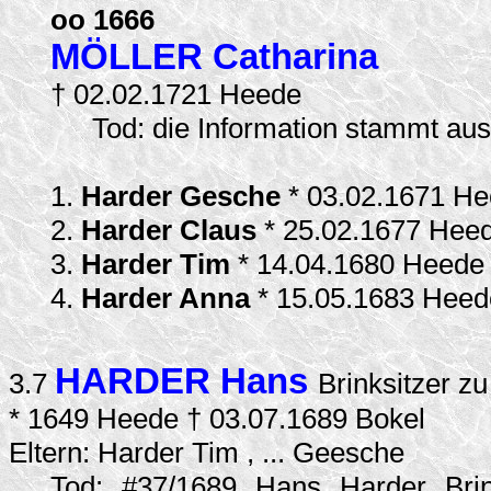
oo 1666
MÖLLER Catharina
† 02.02.1721 Heede
Tod: die Information stammt a
1.
Harder Gesche
* 03.02.1671 H
2.
Harder Claus
* 25.02.1677 Hee
3.
Harder Tim
* 14.04.1680 Heede
4.
Harder Anna
* 15.05.1683 Hee
HARDER Hans
3.7
Brinksitzer z
* 1649 Heede † 03.07.1689 Bokel
Eltern: Harder Tim , ... Geesche
Tod: #37/1689 Hans Harder Brin