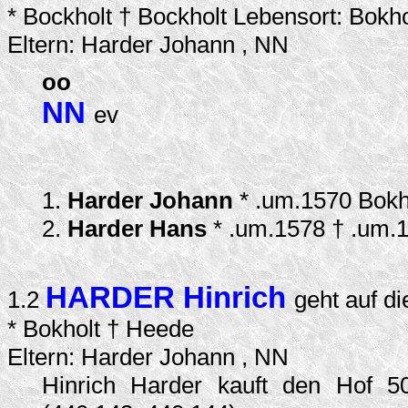
* Bockholt † Bockholt Lebensort: Bok
Eltern: Harder Johann , NN
oo
NN
ev
1.
Harder Johann
* .um.1570 Bokh
2.
Harder Hans
* .um.1578 † .um.
HARDER Hinrich
1.2
geht auf d
* Bokholt † Heede
Eltern: Harder Johann , NN
Hinrich Harder kauft den Hof