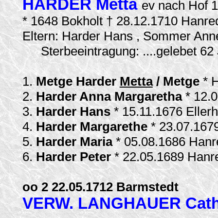
HARDER Metta
ev nach Hof 
* 1648 Bokholt † 28.12.1710 Hanre
Eltern: Harder Hans , Sommer Ann
Sterbeeintragung: ....gelebet 6
1.
Metge Harder
Metta
/ Metge
* 
2.
Harder Anna Margaretha
* 12.
3.
Harder Hans
* 15.11.1676 Eller
4.
Harder Margarethe
* 23.07.167
5.
Harder Maria
* 05.08.1686 Han
6.
Harder Peter
* 22.05.1689 Han
oo 2 22.05.1712 Barmstedt
VERW. LANGHAUER Cath