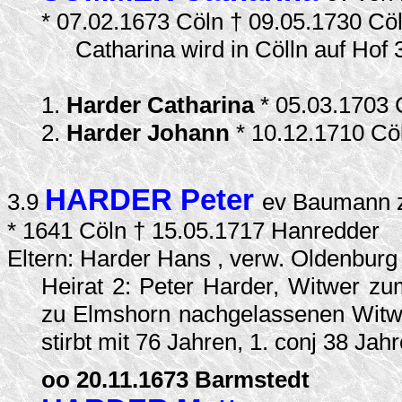
* 07.02.1673 Cöln † 09.05.1730 Cö
Catharina wird in Cölln auf Hof
1.
Harder Catharina
* 05.03.1703
2.
Harder Johann
* 10.12.1710 Cö
HARDER Peter
3.9
ev Baumann z
* 1641 Cöln † 15.05.1717 Hanredder
Eltern: Harder Hans , verw. Oldenbur
Heirat 2: Peter Harder, Witwer z
zu Elmshorn nachgelassenen Witwe 
stirbt mit 76 Jahren, 1. conj 38 Jah
oo 20.11.1673 Barmstedt