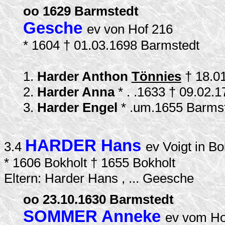
oo 1629 Barmstedt
Gesche
ev von Hof 216
* 1604 † 01.03.1698 Barmstedt
1.
Harder Anthon
Tönnies
† 18.0
2.
Harder Anna
* . .1633 † 09.02.
3.
Harder Engel
* .um.1655 Barms
HARDER Hans
3.4
ev Voigt in B
* 1606 Bokholt † 1655 Bokholt
Eltern: Harder Hans , ... Geesche
oo 23.10.1630 Barmstedt
SOMMER Anneke
ev vom Ho