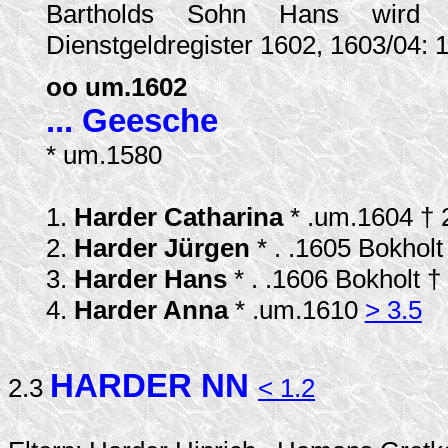
Bartholds Sohn Hans wird 
Dienstgeldregister 1602, 1603/04: 
oo um.1602
... Geesche
* um.1580
1.
Harder Catharina
* .um.1604 †
2.
Harder Jürgen
* . .1605 Bokhol
3.
Harder Hans
* . .1606 Bokholt †
4.
Harder Anna
* .um.1610
> 3.5
HARDER NN
2.3
< 1.2