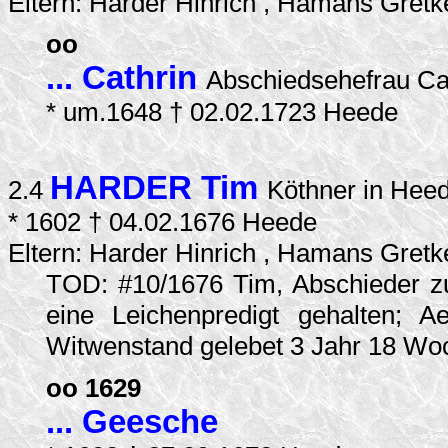
Eltern: Harder Hinrich , Hamans Gretk
oo
... Cathrin
Abschiedsehefrau Ca
* um.1648 † 02.02.1723 Heede
HARDER Tim
2.4
Köthner in Hee
* 1602 † 04.02.1676 Heede
Eltern: Harder Hinrich , Hamans Gretk
TOD: #10/1676 Tim, Abschieder zu 
eine Leichenpredigt gehalten; 
Witwenstand gelebet 3 Jahr 18 Wo
oo 1629
... Geesche