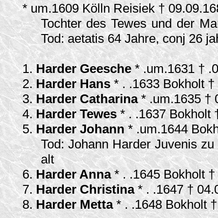
* um.1609 Kölln Reisiek † 09.09.16
Tochter des Tewes und der Mar
Tod: aetatis 64 Jahre, conj 26 
1.
Harder Geesche
* .um.1631 † .
2.
Harder Hans
* . .1633 Bokholt 
3.
Harder Catharina
* .um.1635 †
4.
Harder Tewes
* . .1637 Bokholt
5.
Harder Johann
* .um.1644 Bokh
Tod: Johann Harder Juvenis zu B
alt
6.
Harder Anna
* . .1645 Bokholt 
7.
Harder Christina
* . .1647 † 04
8.
Harder Metta
* . .1648 Bokholt