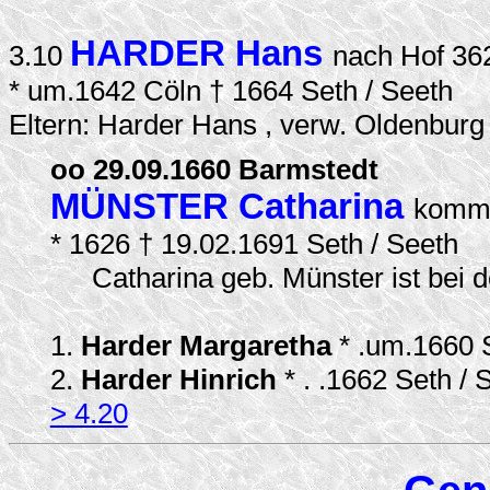
HARDER Hans
3.10
nach Hof 36
* um.1642 Cöln † 1664 Seth / Seeth
Eltern: Harder Hans , verw. Oldenbur
oo 29.09.1660 Barmstedt
MÜNSTER Catharina
kommt
* 1626 † 19.02.1691 Seth / Seeth
Catharina geb. Münster ist bei d
1.
Harder Margaretha
* .um.1660 
2.
Harder Hinrich
* . .1662 Seth /
> 4.20