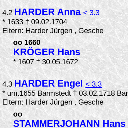
HARDER Anna
4.2
< 3.3
* 1633 † 09.02.1704
Eltern: Harder Jürgen , Gesche
oo 1660
KRÖGER Hans
* 1607 † 30.05.1672
HARDER Engel
4.3
< 3.3
* um.1655 Barmstedt † 03.02.1718 Ba
Eltern: Harder Jürgen , Gesche
oo
STAMMERJOHANN Hans