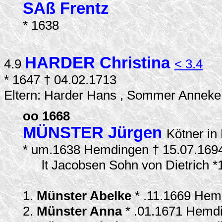
SAß Frentz
* 1638
HARDER Christina
4.9
< 3.4
* 1647 † 04.02.1713
Eltern: Harder Hans , Sommer Anneke
oo 1668
MÜNSTER Jürgen
Kötner i
* um.1638 Hemdingen † 15.07.16
lt Jacobsen Sohn von Dietrich *
1.
Münster Abelke
* .11.1669 Hem
2.
Münster Anna
* .01.1671 Hemd