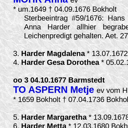
ev
* um.1649 † 04.09.1676 Bokholt
Sterbeeintrag #59/1676: Hans
Anna Harder allhier begra
Leichenpredigt gehalten. Aet. 27
3.
Harder Magdalena
* 13.07.1672
4.
Harder Gesa Dorothea
* 05.02.
oo 3 04.10.1677 Barmstedt
TO ASPERN Metje
ev vom Ho
* 1659 Bokholt † 07.04.1736 Bokho
5.
Harder Margaretha
* 13.09.167
6.
Harder Metta
* 12.03.1680 Bokh