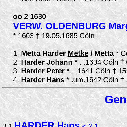
oo 2 1630
VERW. OLDENBURG Marg
* 1603 † 19.05.1685 Cöln
1.
Metta Harder
Metke
/ Metta
* C
2.
Harder Johann
* . .1634 Cöln 
3.
Harder Peter
* . .1641 Cöln † 
4.
Harder Hans
* .um.1642 Cöln † 
Gen
HARDER Hans
3.1
< 2.1