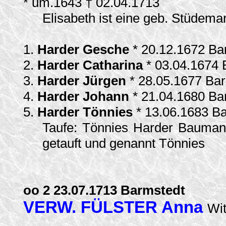
* um.1643 † 02.04.1713
Elisabeth ist eine geb. Stüde
1.
Harder Gesche
* 20.12.1672 Ba
2.
Harder Catharina
* 03.04.1674
3.
Harder Jürgen
* 28.05.1677 Ba
4.
Harder Johann
* 21.04.1680 Ba
5.
Harder Tönnies
* 13.06.1683 B
Taufe: Tönnies Harder Baumann
getauft und genannt Tönnies
oo 2 23.07.1713 Barmstedt
VERW. FÜLSTER Anna
Wi