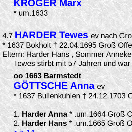
KRÖGER Marx
* um.1633
HARDER Tewes
4.7
ev nach Gr
* 1637 Bokholt † 22.04.1695 Groß Off
Eltern: Harder Hans , Sommer Anneke
Tewes stirbt mit 57 Jahren und war 
oo 1663 Barmstedt
GÖTTSCHE Anna
ev
* 1637 Bullenkuhlen † 24.12.1703 
1.
Harder Anna
* .um.1664 Groß O
2.
Harder Hans
* .um.1665 Groß O