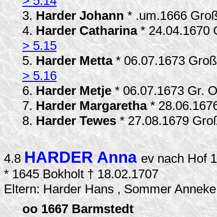
> 5.14
3.
Harder Johann
* .um.1666 Groß
4.
Harder Catharina
* 24.04.1670
> 5.15
5.
Harder Metta
* 06.07.1673 Groß
> 5.16
6.
Harder Metje
* 06.07.1673 Gr. 
7.
Harder Margaretha
* 28.06.167
8.
Harder Tewes
* 27.08.1679 Gro
HARDER Anna
4.8
ev nach Hof 
* 1645 Bokholt † 18.02.1707
Eltern: Harder Hans , Sommer Anneke
oo 1667 Barmstedt