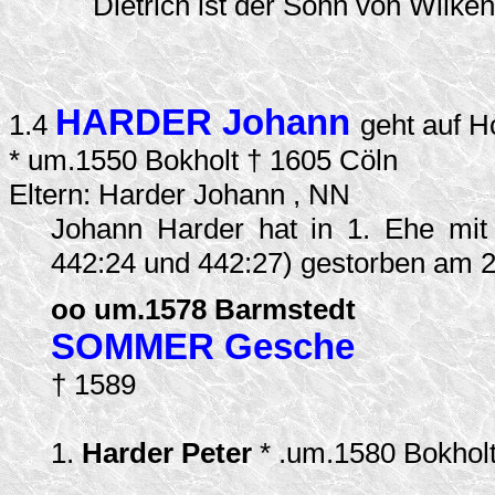
Dietrich ist der Sohn von Wilke
HARDER Johann
1.4
geht auf H
* um.1550 Bokholt † 1605 Cöln
Eltern: Harder Johann , NN
Johann Harder hat in 1. Ehe mi
442:24 und 442:27) gestorben am 2
oo um.1578 Barmstedt
SOMMER Gesche
† 1589
1.
Harder Peter
* .um.1580 Bokhol