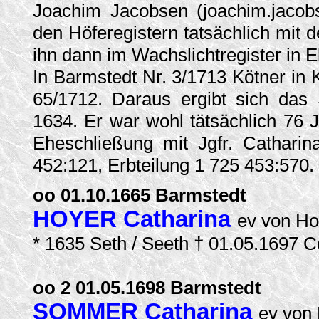
Joachim Jacobsen (joachim.jacob
den Höferegistern tatsächlich mit
ihn dann im Wachslichtregister in 
In Barmstedt Nr. 3/1713 Kötner in 
65/1712. Daraus ergibt sich das
1634. Er war wohl tätsächlich 76 
Eheschließung mit Jgfr. Cathari
452:121, Erbteilung 1 725 453:570.
oo 01.10.1665 Barmstedt
HOYER Catharina
ev von Ho
* 1635 Seth / Seeth † 01.05.1697 C
oo 2 01.05.1698 Barmstedt
SOMMER Catharina
ev von