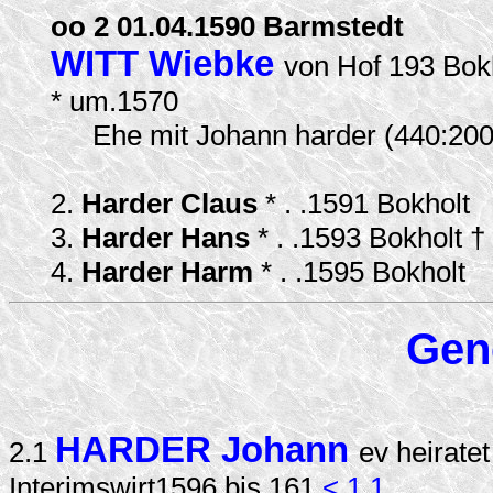
oo 2 01.04.1590 Barmstedt
WITT Wiebke
von Hof 193 Bok
* um.1570
Ehe mit Johann harder (440:200
2.
Harder Claus
* . .1591 Bokholt
3.
Harder Hans
* . .1593 Bokholt †
4.
Harder Harm
* . .1595 Bokholt
Gen
HARDER Johann
2.1
ev heirate
Interimswirt1596 bis 161
< 1.1