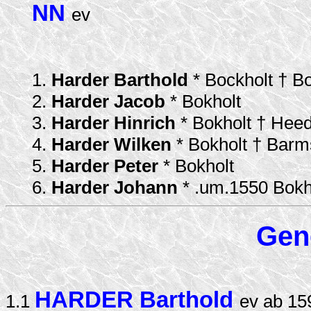
NN
ev
1.
Harder Barthold
* Bockholt † B
2.
Harder Jacob
* Bokholt
3.
Harder Hinrich
* Bokholt † Hee
4.
Harder Wilken
* Bokholt † Barm
5.
Harder Peter
* Bokholt
6.
Harder Johann
* .um.1550 Bokh
Gen
HARDER Barthold
1.1
ev ab 15