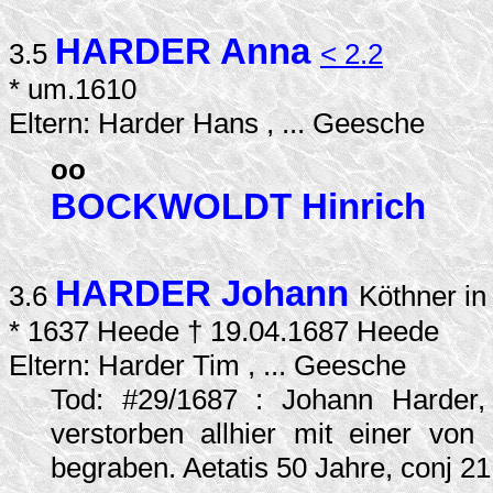
HARDER Anna
3.5
< 2.2
* um.1610
Eltern: Harder Hans , ... Geesche
oo
BOCKWOLDT Hinrich
HARDER Johann
3.6
Köthner i
* 1637 Heede † 19.04.1687 Heede
Eltern: Harder Tim , ... Geesche
Tod: #29/1687 : Johann Harder,
verstorben allhier mit einer von
begraben. Aetatis 50 Jahre, conj 21