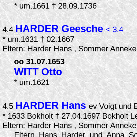
* um.1661 † 28.09.1736
HARDER Geesche
4.4
< 3.4
* um.1631 † 02.1667
Eltern: Harder Hans , Sommer Anneke
oo 31.07.1653
WITT Otto
* um.1621
HARDER Hans
4.5
ev Voigt und
* 1633 Bokholt † 27.04.1697 Bokholt 
Eltern: Harder Hans , Sommer Anneke
Eltern Hans Harder und Anna S